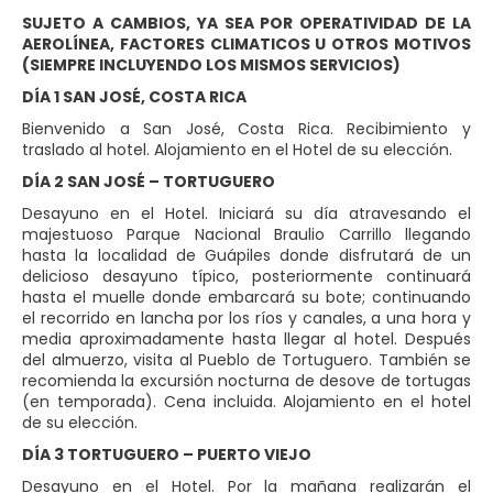
SUJETO A CAMBIOS, YA SEA POR OPERATIVIDAD DE LA
AEROLÍNEA, FACTORES CLIMATICOS U OTROS MOTIVOS
(SIEMPRE INCLUYENDO LOS MISMOS SERVICIOS)
DÍA 1 SAN JOSÉ, COSTA RICA
Bienvenido a San José, Costa Rica. Recibimiento y
traslado al hotel. Alojamiento en el Hotel de su elección.
DÍA 2 SAN JOSÉ – TORTUGUERO
Desayuno en el Hotel. Iniciará su día atravesando el
majestuoso Parque Nacional Braulio Carrillo llegando
hasta la localidad de Guápiles donde disfrutará de un
delicioso desayuno típico, posteriormente continuará
hasta el muelle donde embarcará su bote; continuando
el recorrido en lancha por los ríos y canales, a una hora y
media aproximadamente hasta llegar al hotel. Después
del almuerzo, visita al Pueblo de Tortuguero. También se
recomienda la excursión nocturna de desove de tortugas
(en temporada). Cena incluida. Alojamiento en el hotel
de su elección.
DÍA 3 TORTUGUERO – PUERTO VIEJO
Desayuno en el Hotel. Por la mañana realizarán el