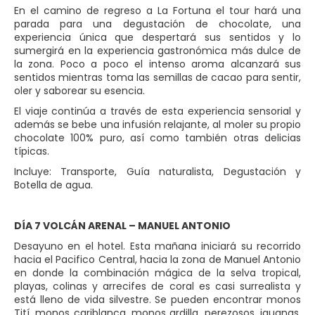
En el camino de regreso a La Fortuna el tour hará una
parada para una degustación de chocolate, una
experiencia única que despertará sus sentidos y lo
sumergirá en la experiencia gastronómica más dulce de
la zona. Poco a poco el intenso aroma alcanzará sus
sentidos mientras toma las semillas de cacao para sentir,
oler y saborear su esencia.
El viaje continúa a través de esta experiencia sensorial y
además se bebe una infusión relajante, al moler su propio
chocolate 100% puro, así como también otras delicias
típicas.
Incluye: Transporte, Guía naturalista, Degustación y
Botella de agua.
DÍA 7 VOLCÁN ARENAL – MANUEL ANTONIO
Desayuno en el hotel. Esta mañana iniciará su recorrido
hacia el Pacifico Central, hacia la zona de Manuel Antonio
en donde la combinación mágica de la selva tropical,
playas, colinas y arrecifes de coral es casi surrealista y
está lleno de vida silvestre. Se pueden encontrar monos
Tití, monos cariblanca, monos ardilla, perezosos, iguanas,