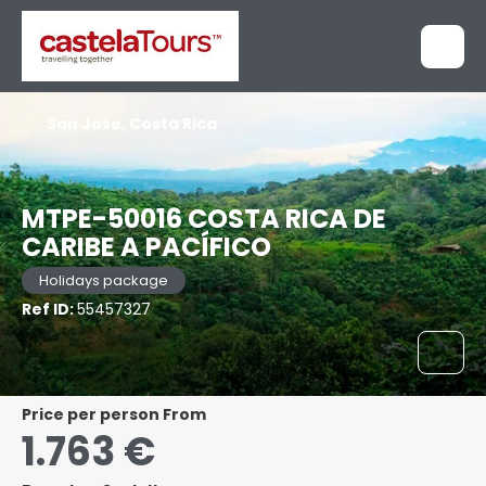
San Jose, Costa Rica
MTPE-50016 COSTA RICA DE
CARIBE A PACÍFICO
Holidays package
Ref ID:
55457327
price per person From
1.763 €