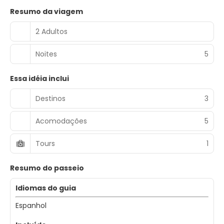
Resumo da viagem
2 Adultos
Noites
5
Essa idéia inclui
Destinos
3
Acomodações
5
Tours
1
Resumo do passeio
Idiomas do guia
Espanhol