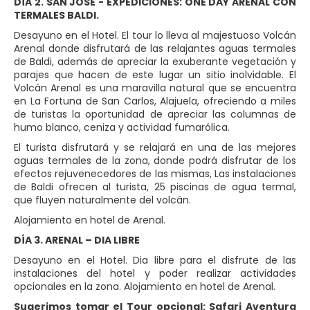
DÍA 2. SAN JOSÉ - EXPEDICIONES: ONE DAY ARENAL CON
TERMALES BALDI.
Desayuno en el Hotel. El tour lo lleva al majestuoso Volcán
Arenal donde disfrutará de las relajantes aguas termales
de Baldi, además de apreciar la exuberante vegetación y
parajes que hacen de este lugar un sitio inolvidable. El
Volcán Arenal es una maravilla natural que se encuentra
en La Fortuna de San Carlos, Alajuela, ofreciendo a miles
de turistas la oportunidad de apreciar las columnas de
humo blanco, ceniza y actividad fumarólica.
El turista disfrutará y se relajará en una de las mejores
aguas termales de la zona, donde podrá disfrutar de los
efectos rejuvenecedores de las mismas, Las instalaciones
de Baldi ofrecen al turista, 25 piscinas de agua termal,
que fluyen naturalmente del volcán.
Alojamiento en hotel de Arenal.
DÍA 3. ARENAL – DIA LIBRE
Desayuno en el Hotel. Dia libre para el disfrute de las
instalaciones del hotel y poder realizar actividades
opcionales en la zona. Alojamiento en hotel de Arenal.
Sugerimos tomar el Tour opcional: Safari Aventura