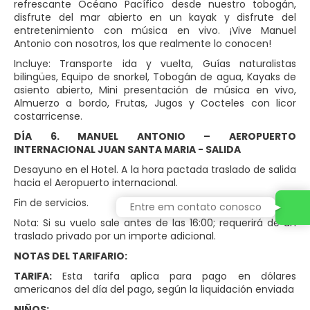
refrescante Océano Pacífico desde nuestro tobogán,
disfrute del mar abierto en un kayak y disfrute del
entretenimiento con música en vivo. ¡Vive Manuel
Antonio con nosotros, los que realmente lo conocen!
Incluye: Transporte ida y vuelta, Guías naturalistas
bilingües, Equipo de snorkel, Tobogán de agua, Kayaks de
asiento abierto, Mini presentación de música en vivo,
Almuerzo a bordo, Frutas, Jugos y Cocteles con licor
costarricense.
DÍA 6. MANUEL ANTONIO – AEROPUERTO
INTERNACIONAL JUAN SANTA MARIA - SALIDA
Desayuno en el Hotel. A la hora pactada traslado de salida
hacia el Aeropuerto internacional.
Fin de servicios.
Entre em contato conosco
Nota: Si su vuelo sale antes de las 16:00; requerirá de un
traslado privado por un importe adicional.
NOTAS DEL TARIFARIO:
TARIFA:
Esta tarifa aplica para pago en dólares
americanos del día del pago, según la liquidación enviada
NIÑOS: