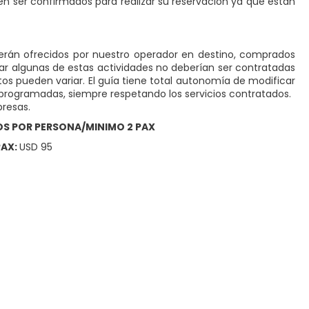
ben ser confirmados para realizar su reservación ya que están
 serán ofrecidos por nuestro operador en destino, comprados
izar algunas de estas actividades no deberían ser contratadas
itos pueden variar. El guía tiene total autonomía de modificar
as programadas, siempre respetando los servicios contratados.
presas.
IOS POR PERSONA/MINIMO 2 PAX
PAX:
USD 95