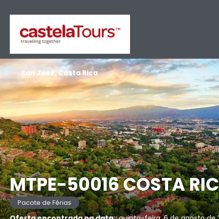
San Jose, Costa Rica
MTPE-50016 COSTA RIC
Pacote de Férias
Oferta encontrada na data::
quinta-feira, 6 de agosto de