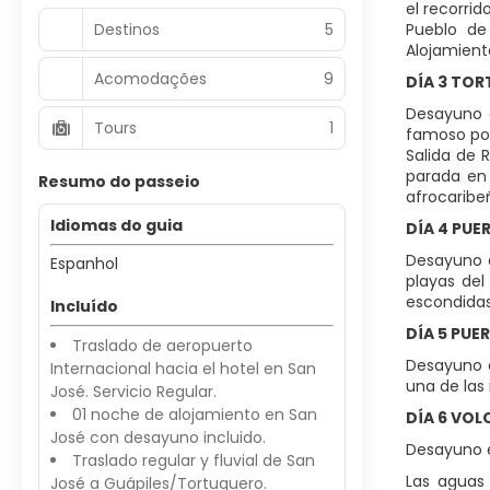
el recorri
Destinos
5
Pueblo de
Alojamiento
Acomodações
9
DÍA 3 TOR
Desayuno e
Tours
1
famoso por
Salida de 
parada en 
Resumo do passeio
afrocaribeñ
Idiomas do guia
DÍA 4 PUER
Desayuno e
Espanhol
playas del
escondidas
Incluído
DÍA 5 PUE
Traslado de aeropuerto
Desayuno e
Internacional hacia el hotel en San
una de las 
José. Servicio Regular.
01 noche de alojamiento en San
DÍA 6 VOL
José con desayuno incluido.
Desayuno en
Traslado regular y fluvial de San
Las aguas 
José a Guápiles/Tortuguero.