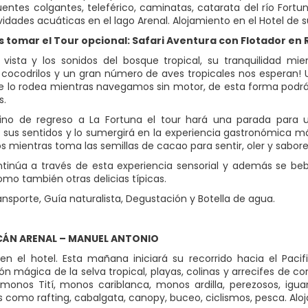
 puentes colgantes, teleférico, caminatas, catarata del río Fort
idades acuáticas en el lago Arenal. Alojamiento en el Hotel de s
 tomar el Tour opcional: Safari Aventura con Flotador en 
a vista y los sonidos del bosque tropical, su tranquilidad m
 cocodrilos y un gran número de aves tropicales nos esperan! Us
 lo rodea mientras navegamos sin motor, de esta forma podrán 
s.
ino de regreso a La Fortuna el tour hará una parada para 
 sus sentidos y lo sumergirá en la experiencia gastronómica m
s mientras toma las semillas de cacao para sentir, oler y sabore
ontinúa a través de esta experiencia sensorial y además se beb
omo también otras delicias típicas.
ansporte, Guía naturalista, Degustación y Botella de agua.
CÁN ARENAL – MANUEL ANTONIO
n el hotel. Esta mañana iniciará su recorrido hacia el Paci
 mágica de la selva tropical, playas, colinas y arrecifes de cora
monos Tití, monos cariblanca, monos ardilla, perezosos, igua
s como rafting, cabalgata, canopy, buceo, ciclismos, pesca. Aloj