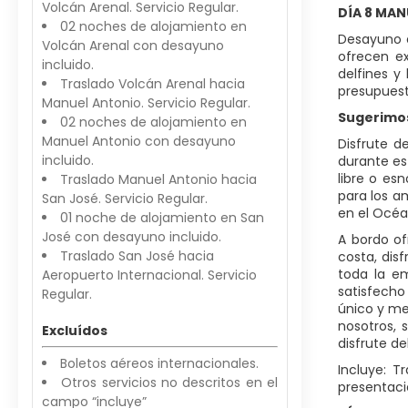
Volcán Arenal. Servicio Regular.
DÍA 8 MAN
02 noches de alojamiento en
Desayuno e
Volcán Arenal con desayuno
ofrecen ex
incluido.
delfines y
Traslado Volcán Arenal hacia
presupuest
Manuel Antonio. Servicio Regular.
Sugerimos
02 noches de alojamiento en
Manuel Antonio con desayuno
Disfrute d
incluido.
durante es
libre o es
Traslado Manuel Antonio hacia
para los a
San José. Servicio Regular.
en el Océan
01 noche de alojamiento en San
José con desayuno incluido.
A bordo of
Traslado San José hacia
costa, dis
toda la em
Aeropuerto Internacional. Servicio
satisfecho
Regular.
único y me
nosotros, 
Excluídos
disfrute d
Boletos aéreos internacionales.
Incluye: T
Otros servicios no descritos en el
presentaci
campo “incluye”