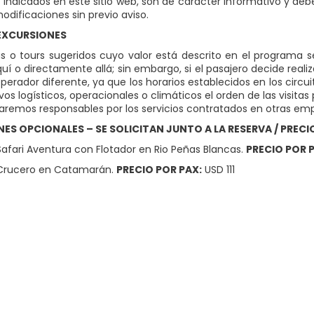
s indicados en este sitio web, son de carácter informativo y de
odificaciones sin previo aviso.
 EXCURSIONES
tas o tours sugeridos cuyo valor está descrito en el programa
uí o directamente allá; sin embargo, si el pasajero decide real
perador diferente, ya que los horarios establecidos en los circu
vos logísticos, operacionales o climáticos el orden de las visit
aremos responsables por los servicios contratados en otras em
ES OPCIONALES – SE SOLICITAN JUNTO A LA RESERVA / PREC
afari Aventura con Flotador en Rio Peñas Blancas.
PRECIO POR 
rucero en Catamarán.
PRECIO POR PAX:
USD 111