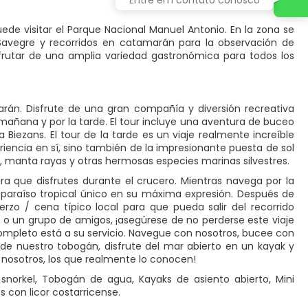
Puede visitar el Parque Nacional Manuel Antonio. En la zona se
o Savegre y recorridos en catamarán para la observación de
frutar de una amplia variedad gastronómica para todos los
rán. Disfrute de una gran compañía y diversión recreativa
a mañana y por la tarde. El tour incluye una aventura de buceo
iezans. El tour de la tarde es un viaje realmente increíble
riencia en sí, sino también de la impresionante puesta de sol
es, manta rayas y otras hermosas especies marinas silvestres.
a que disfrutes durante el crucero. Mientras navega por la
te paraíso tropical único en su máxima expresión. Después de
rzo / cena típico local para que pueda salir del recorrido
ja o un grupo de amigos, ¡asegúrese de no perderse este viaje
ompleto está a su servicio. Navegue con nosotros, bucee con
de nuestro tobogán, disfrute del mar abierto en un kayak y
 nosotros, los que realmente lo conocen!
e snorkel, Tobogán de agua, Kayaks de asiento abierto, Mini
 con licor costarricense.