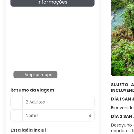
informações
Ampliar mapa
SUJETO A
Resumo da viagem
INCLUYEN
DÍA 1 SAN
2 Adultos
Bienvenido 
Noites
9
DÍA 2 SAN
Desayuno e
Essa idéia inclui
donde disf