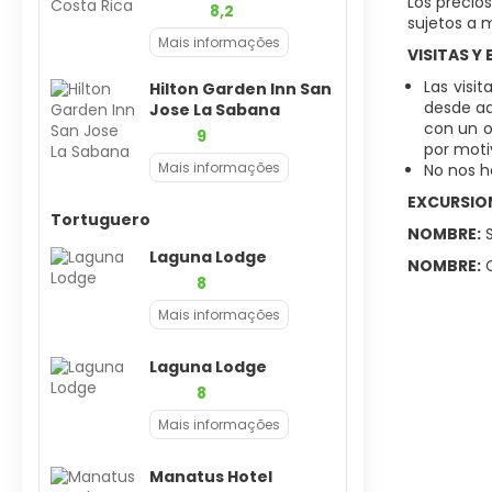
Los precio
8,2
sujetos a m
Mais informações
VISITAS Y
Las visi
Hilton Garden Inn San
desde aq
Jose La Sabana
con un o
9
por moti
Mais informações
No nos h
EXCURSION
Tortuguero
NOMBRE:
S
Laguna Lodge
NOMBRE:
C
8
Mais informações
Laguna Lodge
8
Mais informações
Manatus Hotel