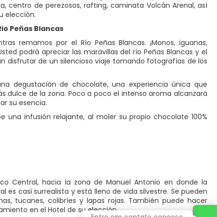
una, centro de perezosos, rafting, caminata Volcán Arenal, así
u elección.
Rio Peñas Blancas
ientras remamos por el Río Peñas Blancas. ¡Monos, iguanas,
ted podrá apreciar las maravillas del río Peñas Blancas y el
disfrutar de un silencioso viaje tomando fotografías de los
una degustación de chocolate, una experiencia única que
ás dulce de la zona. Poco a poco el intenso aroma alcanzará
ar su esencia.
e una infusión relajante, al moler su propio chocolate 100%
fico Central, hacia la zona de Manuel Antonio en donde la
l es casi surrealista y está lleno de vida silvestre. Se pueden
nas, tucanes, colibríes y lapas rojas. También puede hacer
amiento en el Hotel de su elección.
Entre em contato conosco