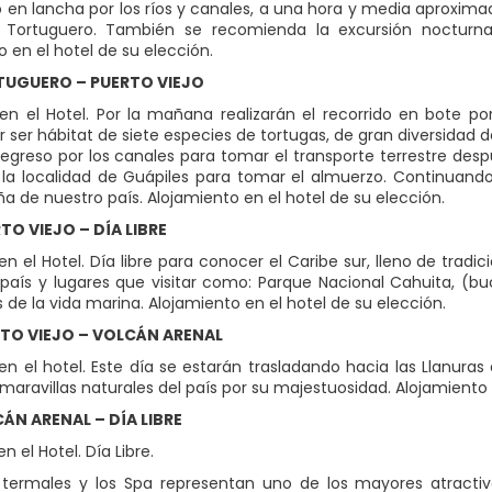
do en lancha por los ríos y canales, a una hora y media aproxima
 Tortuguero. También se recomienda la excursión nocturna
 en el hotel de su elección.
TUGUERO – PUERTO VIEJO
n el Hotel. Por la mañana realizarán el recorrido en bote por
 ser hábitat de siete especies de tortugas, de gran diversidad
Regreso por los canales para tomar el transporte terrestre d
la localidad de Guápiles para tomar el almuerzo. Continuando l
a de nuestro país. Alojamiento en el hotel de su elección.
TO VIEJO – DÍA LIBRE
n el Hotel. Día libre para conocer el Caribe sur, lleno de trad
 país y lugares que visitar como: Parque Nacional Cahuita, (buc
 de la vida marina. Alojamiento en el hotel de su elección.
RTO VIEJO – VOLCÁN ARENAL
n el hotel. Este día se estarán trasladando hacia las Llanuras
maravillas naturales del país por su majestuosidad. Alojamiento 
CÁN ARENAL – DÍA LIBRE
 el Hotel. Día Libre.
termales y los Spa representan uno de los mayores atractivo