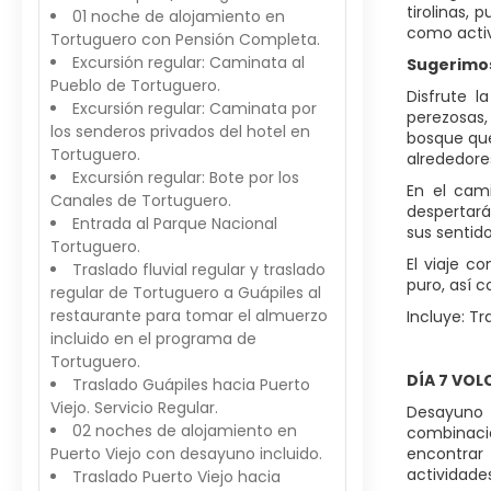
tirolinas,
01 noche de alojamiento en
como activ
Tortuguero con Pensión Completa.
Excursión regular: Caminata al
Sugerimos
Pueblo de Tortuguero.
Disfrute l
Excursión regular: Caminata por
perezosas,
los senderos privados del hotel en
bosque que
Tortuguero.
alrededore
Excursión regular: Bote por los
En el cam
Canales de Tortuguero.
despertará
Entrada al Parque Nacional
sus sentido
Tortuguero.
El viaje c
Traslado fluvial regular y traslado
puro, así c
regular de Tortuguero a Guápiles al
restaurante para tomar el almuerzo
Incluye: Tr
incluido en el programa de
Tortuguero.
DÍA 7 VOL
Traslado Guápiles hacia Puerto
Viejo. Servicio Regular.
Desayuno e
02 noches de alojamiento en
combinación
Puerto Viejo con desayuno incluido.
encontrar 
actividade
Traslado Puerto Viejo hacia