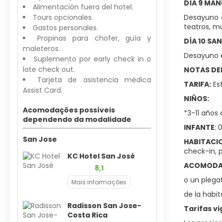
DÍA 9 MAN
Alimentación fuera del hotel.
Tours opcionales.
Desayuno en
teatros, mu
Gastos personales.
Propinas para chofer, guía y
DÍA 10 SA
maleteros.
Desayuno en
Suplemento por early check in o
late check out.
NOTAS DEL
Tarjeta de asistencia médica
TARIFA:
Est
Assist Card.
NIÑOS:
Acomodações possíveis
*3-11 años
dependendo da modalidade
INFANTE
: 
San Jose
HABITACI
check-in, 
KC Hotel San José
ACOMODAC
8,1
o un plega
Mais informações
de la habit
Radisson San Jose-
Tarifas v
Costa Rica