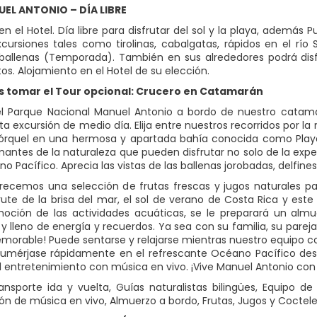
UEL ANTONIO – DÍA LIBRE
n el Hotel. Día libre para disfrutar del sol y la playa, además 
cursiones tales como tirolinas, cabalgatas, rápidos en el rí
 ballenas (Temporada). También en sus alrededores podrá dis
os. Alojamiento en el Hotel de su elección.
 tomar el Tour opcional: Crucero en Catamarán
el Parque Nacional Manuel Antonio a bordo de nuestro catama
ta excursión de medio día. Elija entre nuestros recorridos por l
nórquel en una hermosa y apartada bahía conocida como Playa B
mantes de la naturaleza que pueden disfrutar no solo de la expe
o Pacífico. Aprecia las vistas de las ballenas jorobadas, delfin
recemos una selección de frutas frescas y jugos naturales par
frute de la brisa del mar, el sol de verano de Costa Rica y es
oción de las actividades acuáticas, se le preparará un almue
 y lleno de energía y recuerdos. Ya sea con su familia, su pare
morable! Puede sentarse y relajarse mientras nuestro equipo c
sumérjase rápidamente en el refrescante Océano Pacífico des
el entretenimiento con música en vivo. ¡Vive Manuel Antonio con
ransporte ida y vuelta, Guías naturalistas bilingües, Equipo d
ón de música en vivo, Almuerzo a bordo, Frutas, Jugos y Cocteles