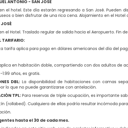
UEL ANTONIO - SAN JOSÉ
 el hotel. Este día estarán regresando a San José. Pueden disfru
seos o bien disfrutar de una rica cena. Alojamiento en el Hotel 
N JOSÉ
 el Hotel. Traslado regular de salida hacia el Aeropuerto. Fin de 
 TARIFARIO:
a tarifa aplica para pago en dólares americanos del día del pago
 aplica en habitación doble, compartiendo con dos adultos de ac
0-1.99 años, es gratis.
ONES DBL:
La disponibilidad de habitaciones con camas sep
por lo que no puede garantizarse con antelación.
IÓN TPL:
Para reservas de triple ocupación, es importante sa
tín (rollabed). Cualquiera de ellas podría resultar incómoda par
ación.
igentes hasta el 30 de cada mes.