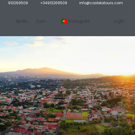
913269509
+34913269509
info@castelatours.com
Ajuda
Euro
Português
Login