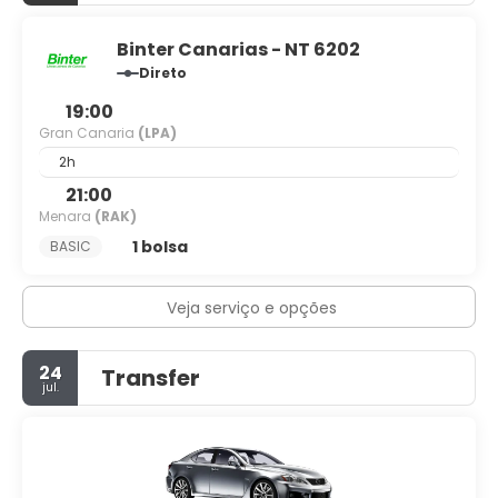
Binter Canarias - NT 6202
Direto
19:00
Gran Canaria
(LPA)
2h
21:00
Menara
(RAK)
1 bolsa
BASIC
Veja serviço e opções
24
Transfer
jul.