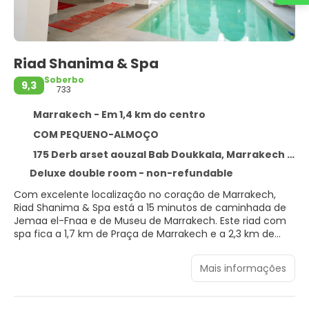
Riad Shanima & Spa
Soberbo
9,3
733
Marrakech - Em 1,4 km do centro
COM PEQUENO-ALMOÇO
175 Derb arset aouzal Bab Doukkala, Marrakech 40000
Deluxe double room - non-refundable
Com excelente localização no coração de Marrakech,
Riad Shanima & Spa está a 15 minutos de caminhada de
Jemaa el-Fnaa e de Museu de Marrakech. Este riad com
spa fica a 1,7 km de Praça de Marrakech e a 2,3 km de
Jardim Majorelle.
Mais informações
Relaxe no spa de serviço completo, onde você pode
desfrutar de massagens, tratamentos para o corpo e
tratamentos faciais. Você certamente vai curtir as