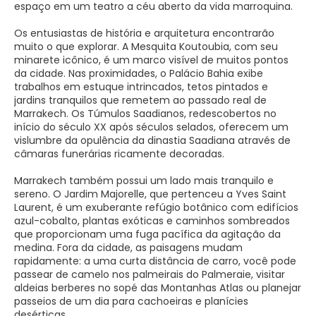
espaço em um teatro a céu aberto da vida marroquina.
Os entusiastas de história e arquitetura encontrarão
muito o que explorar. A Mesquita Koutoubia, com seu
minarete icônico, é um marco visível de muitos pontos
da cidade. Nas proximidades, o Palácio Bahia exibe
trabalhos em estuque intrincados, tetos pintados e
jardins tranquilos que remetem ao passado real de
Marrakech. Os Túmulos Saadianos, redescobertos no
início do século XX após séculos selados, oferecem um
vislumbre da opulência da dinastia Saadiana através de
câmaras funerárias ricamente decoradas.
Marrakech também possui um lado mais tranquilo e
sereno. O Jardim Majorelle, que pertenceu a Yves Saint
Laurent, é um exuberante refúgio botânico com edifícios
azul-cobalto, plantas exóticas e caminhos sombreados
que proporcionam uma fuga pacífica da agitação da
medina. Fora da cidade, as paisagens mudam
rapidamente: a uma curta distância de carro, você pode
passear de camelo nos palmeirais do Palmeraie, visitar
aldeias berberes no sopé das Montanhas Atlas ou planejar
passeios de um dia para cachoeiras e planícies
desérticas.