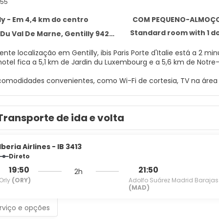
855
ly - Em 4,4 km do centro
COM PEQUENO-ALMOÇ
Standard room with 1 d
 Du Val De Marne, Gentilly 94250
te localização em Gentilly, ibis Paris Porte d'Italie está a 2 mi
 Este hotel fica a 5,1 km de Jardin du Luxembourg e a 5,6 km de Not
comodidades convenientes, como Wi-Fi de cortesia, TV na áre
m de nossos 283 quartos com TVs LCD. A propriedade oferece W
rsão. Banheiros possuem chuveiros e secadores de cabelo. As c
Transporte de ida e volta
ackout.
ma deliciosa refeição no um restaurante ou experimente os pet
orita em um bar/lounge. Um café da manhã (buffet) é servido d
Iberia Airlines - IB 3413
 e 10h30, mediante uma taxa.
Direto
19:50
21:50
2h
ades presentes incluem um business center 24 horas, check-ou
Orly
(ORY)
Adolfo Suárez Madrid Barajas
s de reunião disponíveis para eventos. Estacionamento sem mano
(MAD)
rviço e opções