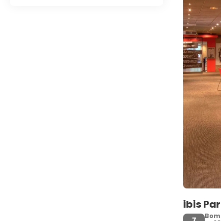
ibis Par
Bom
7