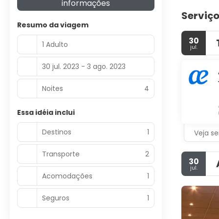
informações
Serviço
Resumo da viagem
30
1 Adulto
jul.
30 jul. 2023 - 3 ago. 2023
Noites
4
Essa idéia inclui
Destinos
1
Veja se
Transporte
2
30
jul.
Acomodações
1
Seguros
1