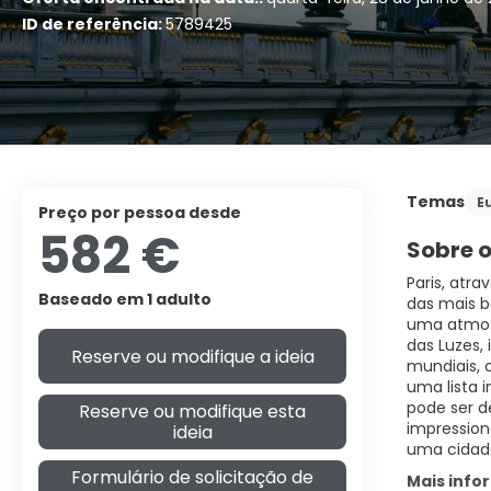
ID de referência:
5789425
Temas
E
preço por pessoa desde
582 €
Sobre o
Paris, atr
Baseado em 1 adulto
das mais b
uma atmosf
das Luzes,
Reserve ou modifique a ideia
mundiais, c
uma lista 
pode ser d
Reserve ou modifique esta
impression
ideia
Formulário de solicitação de
Mais inf