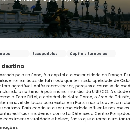
uropa
Escapadelas
Capitais Europeias
 destino
avessada pelo rio Sena, é a capital e a maior cidade de França
elas e românticas, de tal modo que tem sido apelidade de Cidad
era agradável, cafés maravilhosos, parques e museus de modo 
 incluindo o rio Sena, é património mundial da UNESCO. A cida
omo a Torre Eiffel, a catedral de Notre Dame, o Arco do Triunfo,
interminável de locais para visitar em Paris, mas o Louvre, um 
escartado. Paris continua a ser uma cidade influente nos meios 
antes edifícios modernos como La Défense, o Centro Pompidou, o
ormações