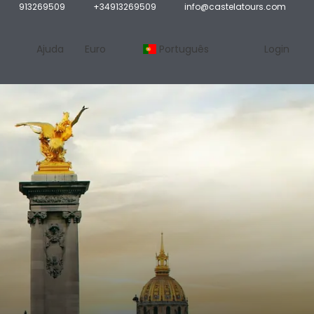
913269509
+34913269509
info@castelatours.com
Ajuda
Euro
Português
Login