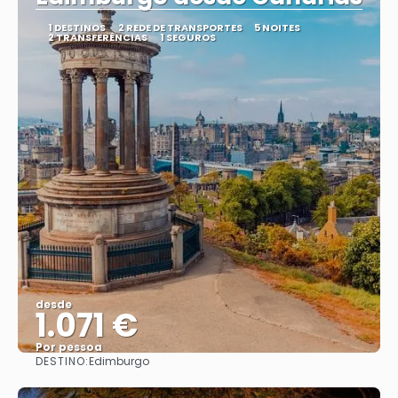
1 DESTINOS
2 REDE DE TRANSPORTES
5 NOITES
2 TRANSFERÊNCIAS
1 SEGUROS
desde
1.071 €
Por pessoa
DESTINO:
Edimburgo
Vejo