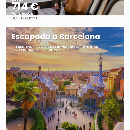
714 €
Por pessoa
DESTINO:
Paris
Vejo
Escapada a Barcelona
1 DESTINOS
2 REDE DE TRANSPORTES
2 NOITES
2 ATIVIDADES
1 SEGUROS