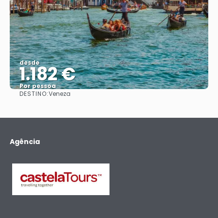
desde
1.182 €
Por pessoa
DESTINO:
Veneza
Vejo
Agência