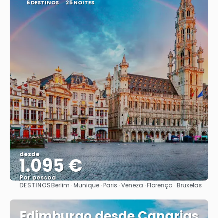
6 DESTINOS
25 NOITES
desde
1.095 €
Por pessoa
DESTINOS
Berlim · Munique · Paris · Veneza · Florença · Bruxelas
Vejo
Edimburgo desde Canarias