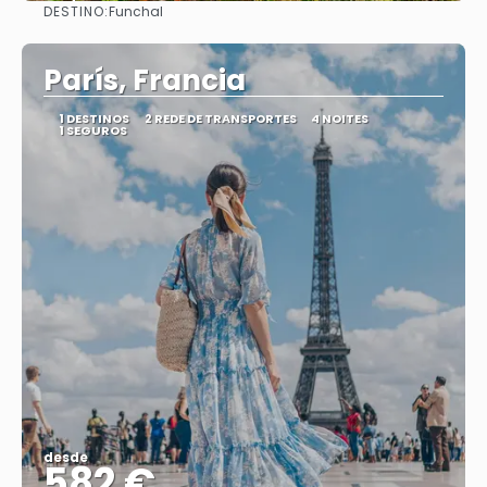
DESTINO:
Funchal
Vejo
París, Francia
1 DESTINOS
2 REDE DE TRANSPORTES
4 NOITES
1 SEGUROS
desde
582 €