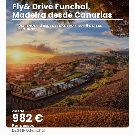
Fly& Drive Funchal,
Madeira desde Canarias
1 DESTINOS
2 REDE DE TRANSPORTES
5 NOITES
1 SEGUROS
desde
982 €
Por pessoa
DESTINO:
Funchal
Vejo