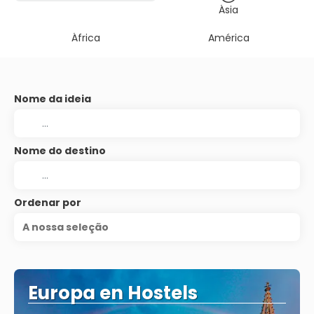
Ásia
África
América
Nome da ideia
Nome do destino
Ordenar por
A nossa seleção
Europa en Hostels