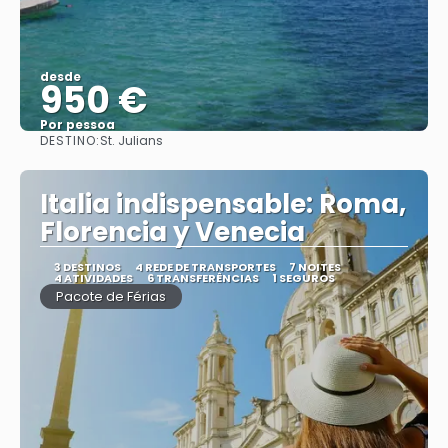
desde
950 €
Por pessoa
DESTINO:
St. Julians
Vejo
Italia indispensable: Roma,
Florencia y Venecia
3 DESTINOS
4 REDE DE TRANSPORTES
7 NOITES
4 ATIVIDADES
6 TRANSFERÊNCIAS
1 SEGUROS
Pacote de Férias