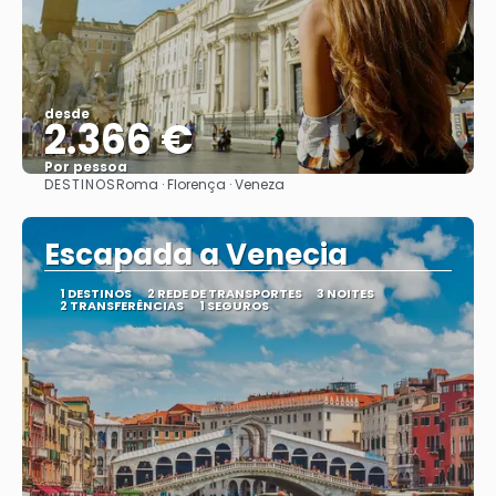
desde
2.366 €
Por pessoa
DESTINOS
Roma · Florença · Veneza
Vejo
Escapada a Venecia
1 DESTINOS
2 REDE DE TRANSPORTES
3 NOITES
2 TRANSFERÊNCIAS
1 SEGUROS