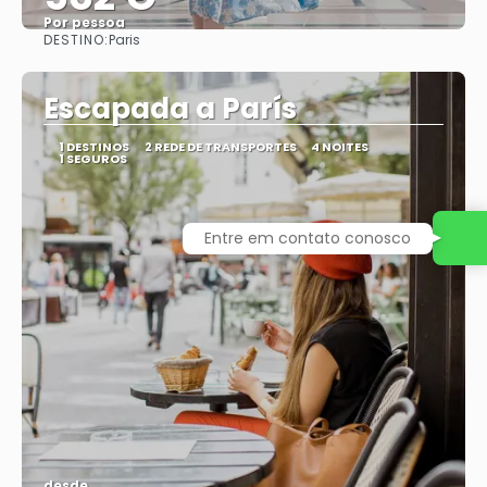
Por pessoa
DESTINO:
Paris
Vejo
Escapada a París
1 DESTINOS
2 REDE DE TRANSPORTES
4 NOITES
1 SEGUROS
Entre em contato conosco
desde