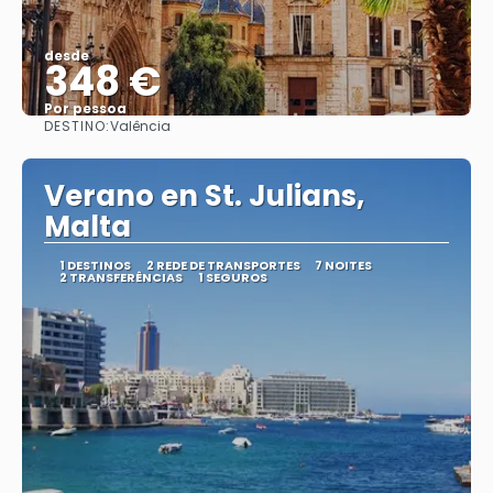
desde
348 €
Por pessoa
DESTINO:
Valência
Vejo
Verano en St. Julians,
Malta
1 DESTINOS
2 REDE DE TRANSPORTES
7 NOITES
2 TRANSFERÊNCIAS
1 SEGUROS