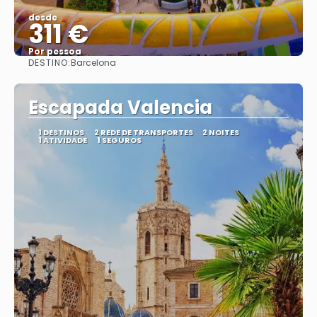
desde
311 €
Por pessoa
DESTINO:
Barcelona
Vejo
Escapada Valencia
1 DESTINOS
2 REDE DE TRANSPORTES
2 NOITES
1 ATIVIDADE
1 SEGUROS