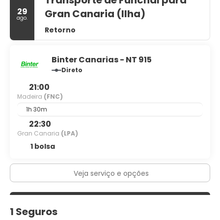
Transporte de Funchal para
29
Gran Canaria (Ilha)
ago.
Retorno
Binter Canarias - NT 915
Direto
21:00
Madeira
(FNC)
1h 30m
22:30
Gran Canaria
(LPA)
1 bolsa
Veja serviço e opções
1 Seguros