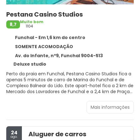
Pestana Casino Studios
Muito bom
8,7
1104
Funchal - Em 1,6 km do centro
SOMENTE ACOMODAÇÃO
Av. do Infante, nº9, Funchal 9004-513
Deluxe studio
Perto da praia em Funchal, Pestana Casino Studios fica a
apenas 5 minutos de carro de Marina do Funchal e de
Complexo Balnear do Lido. Este apart-hotel fica a 2 km de
Mercado dos Lavradores de Funchal e a 2,4 km de Praça
da Cidade.
Mais informações
Aproveite opções de lazer, como uma piscina externa, ou
aprecie a vista em um terraço. Este apart-hotel oferece
comodidades adicionais, como Wi-Fi de cortesia e
assistência com excursões/ingressos.
24
Aluguer de carros
ago.
Sinta-se em casa em um de nossos 77 quartos com ar-