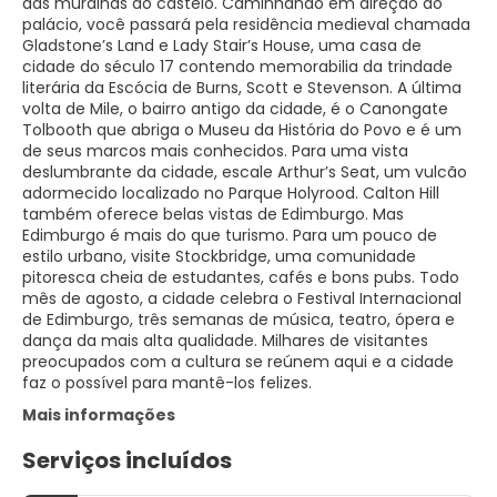
das muralhas do castelo. Caminhando em direção ao
palácio, você passará pela residência medieval chamada
Gladstone’s Land e Lady Stair’s House, uma casa de
cidade do século 17 contendo memorabilia da trindade
literária da Escócia de Burns, Scott e Stevenson. A última
volta de Mile, o bairro antigo da cidade, é o Canongate
Tolbooth que abriga o Museu da História do Povo e é um
de seus marcos mais conhecidos. Para uma vista
deslumbrante da cidade, escale Arthur’s Seat, um vulcão
adormecido localizado no Parque Holyrood. Calton Hill
também oferece belas vistas de Edimburgo. Mas
Edimburgo é mais do que turismo. Para um pouco de
estilo urbano, visite Stockbridge, uma comunidade
pitoresca cheia de estudantes, cafés e bons pubs. Todo
mês de agosto, a cidade celebra o Festival Internacional
de Edimburgo, três semanas de música, teatro, ópera e
dança da mais alta qualidade. Milhares de visitantes
preocupados com a cultura se reúnem aqui e a cidade
faz o possível para mantê-los felizes.
Mais informações
Serviços incluídos