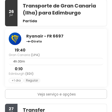
Transporte de Gran Canaria
26
(Ilha) para Edimburgo
jul.
Partida
Ryanair - FR 6697
Direto
19:40
Gran Canaria
(LPA)
4h 30m
0:10
Edinburgh
(EDI)
+1 dia
Regular
Veja serviço e opções
27
Transfer