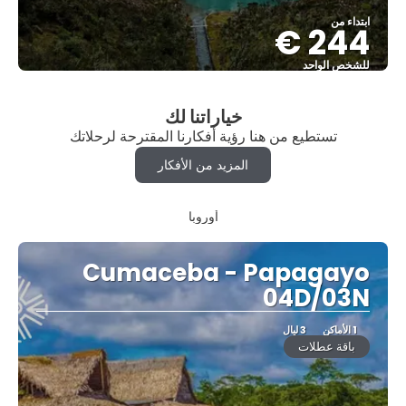
ابتداء من
244 €
للشخص الواحد
شاهد
خياراتنا لك
تستطيع من هنا رؤية أفكارنا المقترحة لرحلاتك
المزيد من الأفكار
أوروبا
Cumaceba - Papagayo
04D/03N
1 الأماكن
3 ليال
باقة عطلات