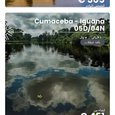
للشخص الواحد
شاهد
Cumaceba - Iguana
05D/04N
1 الأماكن
4 ليال
باقة عطلات
ابتداء من