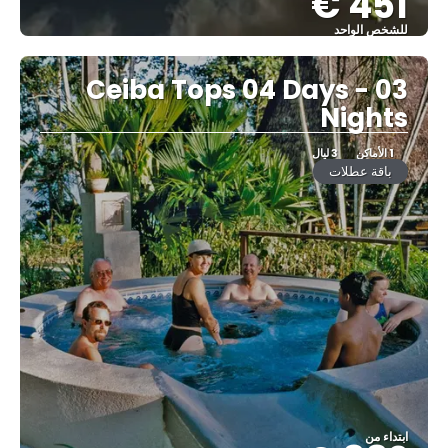
451 €
للشخص الواحد
شاهد
Ceiba Tops 04 Days - 03
Nights
1 الأماكن
3 ليال
باقة عطلات
ابتداء من