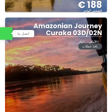
188 €
للشخص الواحد
شاهد
Amazonian Journey
Curaka 03D/02N
اتصل بنا
1 الأماكن
1 ليال
باقة عطلات