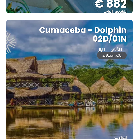
882 €
للشخص الواحد
شاهد
Cumaceba - Dolphin
02D/01N
1 الأماكن
1 ليال
باقة عطلات
ابتداء من