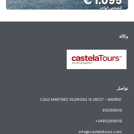
1.095 €
للشخص الواحد
شاهد
وكالة
تواصل
CALLE MARTINEZ VILLERGAS 14 28027 - MADRID
913269509
+34913269509
info@castelatours.com