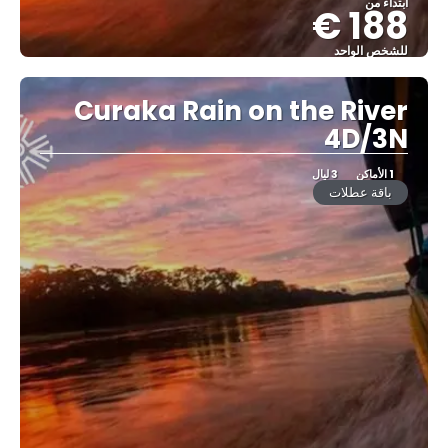
ابتداء من
188 €
للشخص الواحد
شاهد
Curaka Rain on the River
4D/3N
1 الأماكن
3 ليال
باقة عطلات