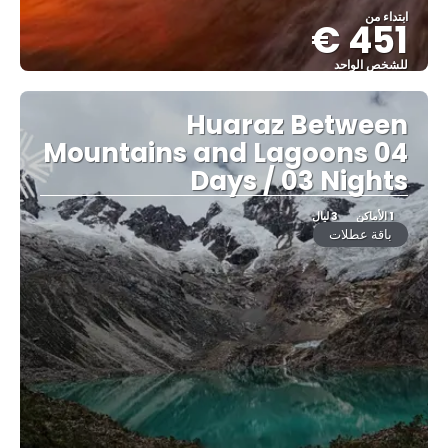
ابتداء من
451 €
للشخص الواحد
شاهد
Huaraz Between
Mountains and Lagoons 04
Days / 03 Nights
1 الأماكن
3 ليال
باقة عطلات