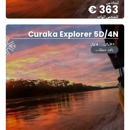
ابتداء من
363 €
للشخص الواحد
شاهد
Curaka Explorer 5D/4N
1 الأماكن
4 ليال
باقة عطلات