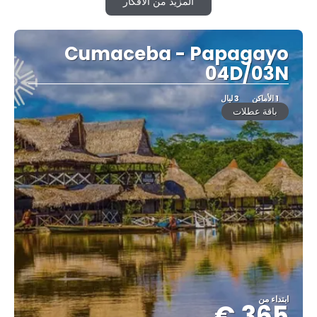
المزيد من الأفكار
Cumaceba - Papagayo
04D/03N
1 الأماكن
3 ليال
باقة عطلات
ابتداء من
365 €