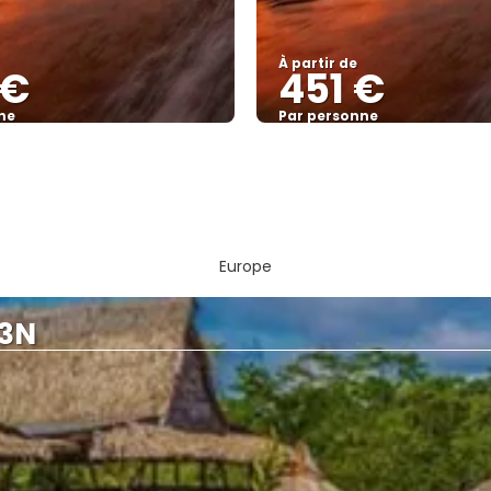
À partir de
 €
451 €
ne
Par personne
Afficher
Afficher
Europe
03N