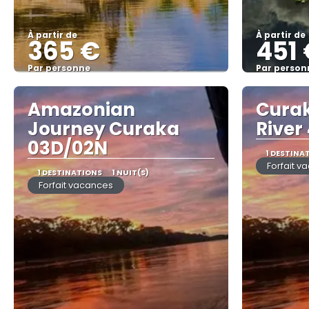
À partir de
À partir de
365 €
451
Par personne
Par person
Afficher
Amazonian
Curak
Journey Curaka
River
03D/02N
1 DESTINA
Forfait v
1 DESTINATIONS
1 NUIT(S)
Forfait vacances