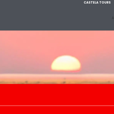
CASTELA TOURS
A
cuits
Roadtrip (Vol + hôtels + voiture)
Hébergements