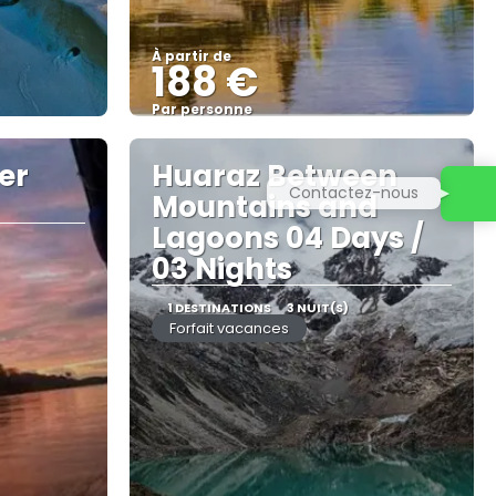
À partir de
188 €
Par personne
Afficher
er
Huaraz Between
Contactez-nous
Mountains and
Lagoons 04 Days /
03 Nights
1 DESTINATIONS
3 NUIT(S)
Forfait vacances