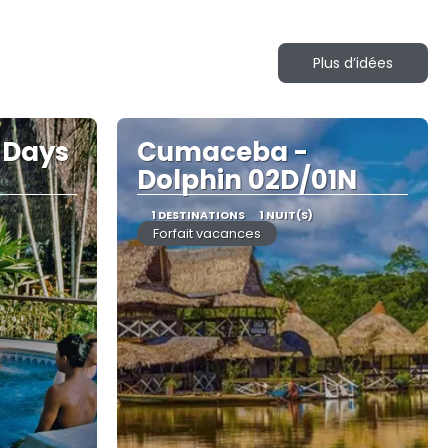
Plus d’idées
 Days
Cumaceba -
Dolphin 02D/01N
1 DESTINATIONS
1 NUIT(S)
Forfait vacances