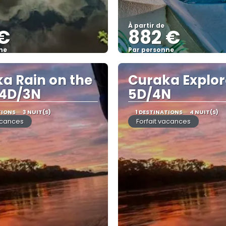
À partir de
 €
882 €
ne
Par personne
Afficher
Afficher
a Rain on the
Curaka Explor
 4D/3N
5D/4N
TIONS
3 NUIT(S)
1 DESTINATIONS
4 NUIT(S)
acances
Forfait vacances