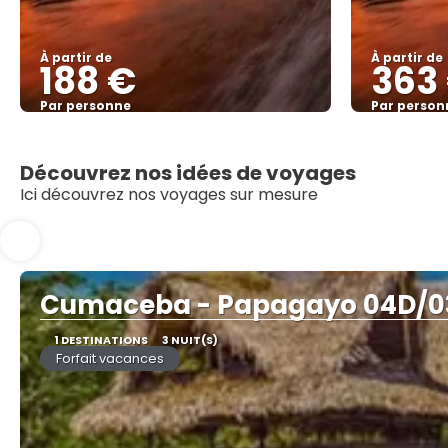
À partir de
À partir de
188 €
363
Par personne
Par person
Afficher
Découvrez nos idées de voyages
Ici découvrez nos voyages sur mesure
Cumaceba - Papagayo 04D/
1 DESTINATIONS
3 NUIT(S)
Forfait vacances