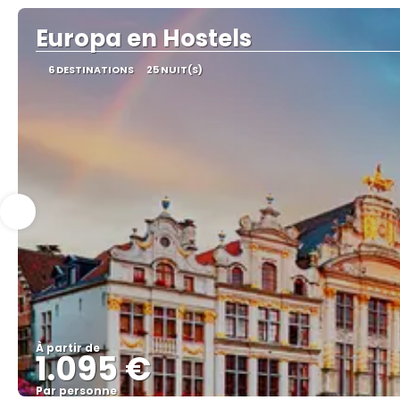
Europa en Hostels
6 DESTINATIONS
25 NUIT(S)
À partir de
1.095 €
Par personne