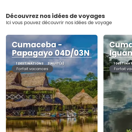
Découvrez nos idées de voyages
Ici vous pouvez découvrir nos idées de voyage
Cumaceba -
Cuma
Papagayo 04D/03N
Igua
1 DESTINATIONS
3 NUIT(S)
1 DESTINA
Forfait vacances
Forfait v