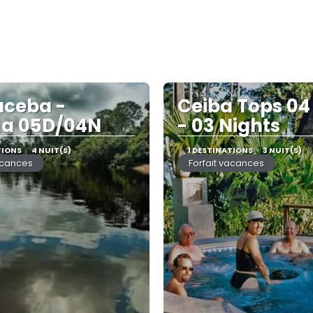
ceba -
Ceiba Tops 04
na 05D/04N
- 03 Nights
TIONS
4 NUIT(S)
1 DESTINATIONS
3 NUIT(S)
acances
Forfait vacances