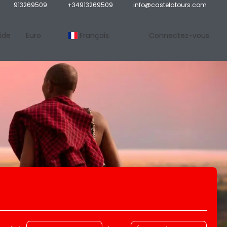
913269509
+34913269509
info@castelatours.com
ide
Euro
Français
Connectez-vous
Maisons
Activités
Transferts
Location de voiture