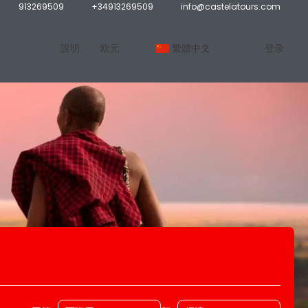
913269509
+34913269509
info@castelatours.com
說明
欧元
繁體中文
登录
接送服務
租车
運輸