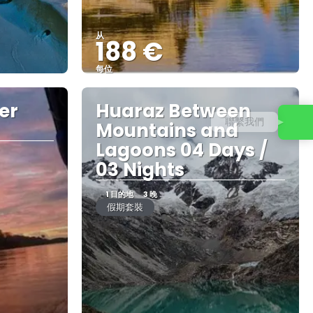
从
188 €
每位
查看
er
Huaraz Between
聯繫我們
Mountains and
Lagoons 04 Days /
03 Nights
1 目的地
3 晚
假期套裝