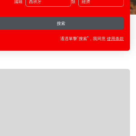
國籍
類
搜索
通過單擊"搜索"，我同意
使用条款