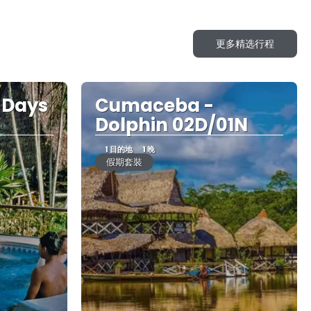
更多精选行程
 Days
Cumaceba -
Dolphin 02D/01N
1 目的地
1 晚
假期套裝