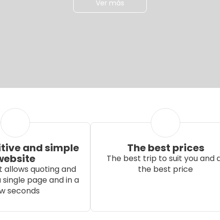
Ver más
itive and simple
The best prices
website
The best trip to suit you and 
 allows quoting and
the best price
 single page and in a
w seconds