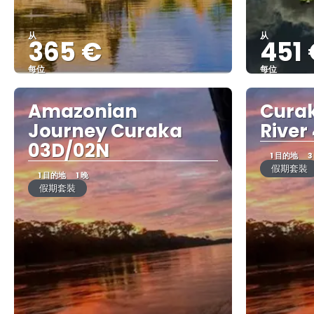
从
从
365 €
451
每位
每位
查看
Amazonian
Curak
Journey Curaka
River
03D/02N
1 目的地
3
假期套裝
1 目的地
1 晚
假期套裝