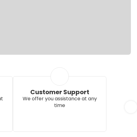
Customer Support
at
We offer you assistance at any
time