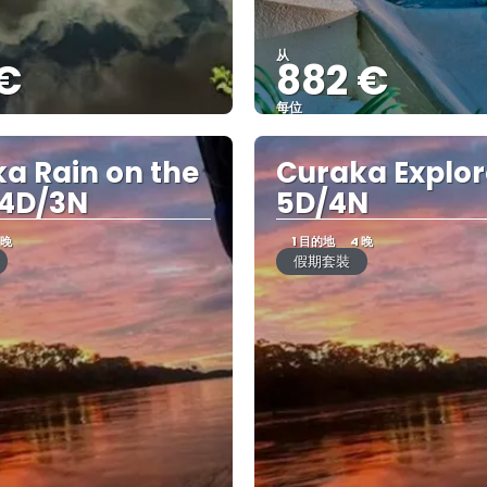
从
 €
882 €
每位
查看
查看
a Rain on the
Curaka Explor
 4D/3N
5D/4N
 晚
1 目的地
4 晚
假期套裝