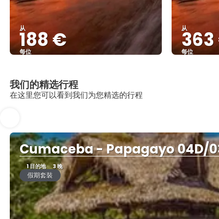
从
从
188 €
363
每位
每位
查看
我们的精选行程
在这里您可以看到我们为您精选的行程
Cumaceba - Papagayo 04D/
1 目的地
3 晚
假期套裝