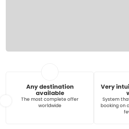
Any destination
Very intu
available
The most complete offer
System that
worldwide
booking on a
fe