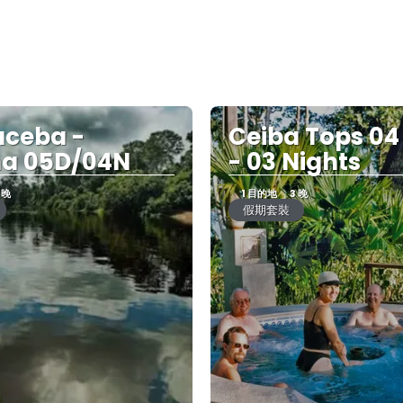
ceba -
Ceiba Tops 04
na 05D/04N
- 03 Nights
 晚
1 目的地
3 晚
假期套裝