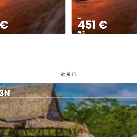
从
 €
451 €
每位
查看
查看
歐 羅 巴
03N