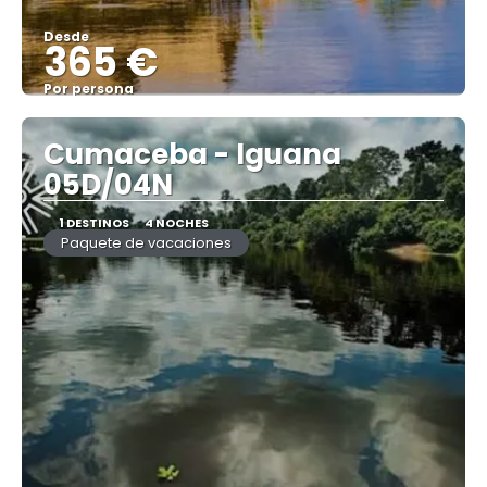
Desde
365 €
Por persona
Ver
Cumaceba - Iguana
05D/04N
1 DESTINOS
4 NOCHES
Paquete de vacaciones