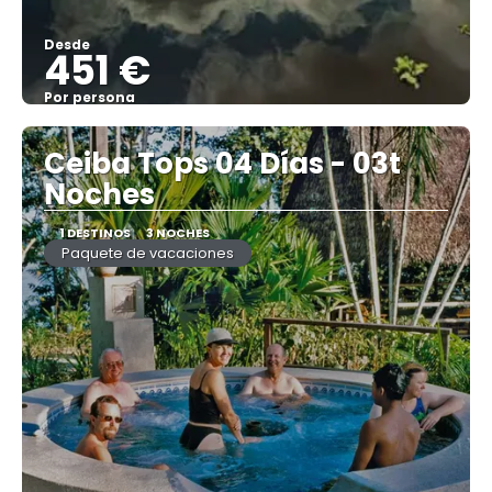
Desde
451 €
Por persona
Ver
Ceiba Tops 04 Días - 03t
Noches
1 DESTINOS
3 NOCHES
Paquete de vacaciones