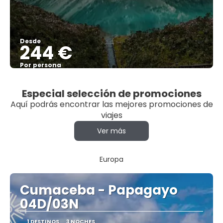
Desde
244 €
Por persona
Ver
Especial selección de promociones
Aquí podrás encontrar las mejores promociones de
viajes
Ver más
Europa
Cumaceba - Papagayo
04D/03N
1 DESTINOS
3 NOCHES