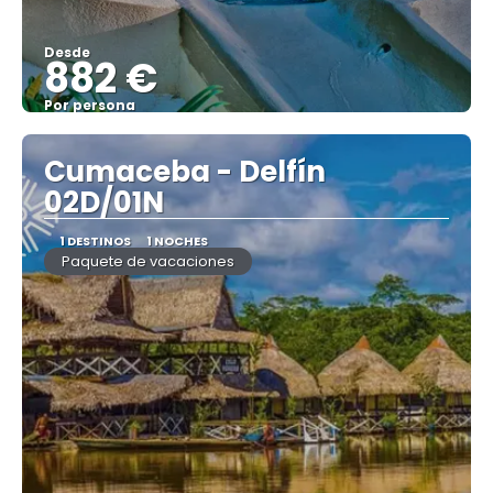
Desde
882 €
Por persona
Ver
Cumaceba - Delfín
02D/01N
1 DESTINOS
1 NOCHES
Paquete de vacaciones