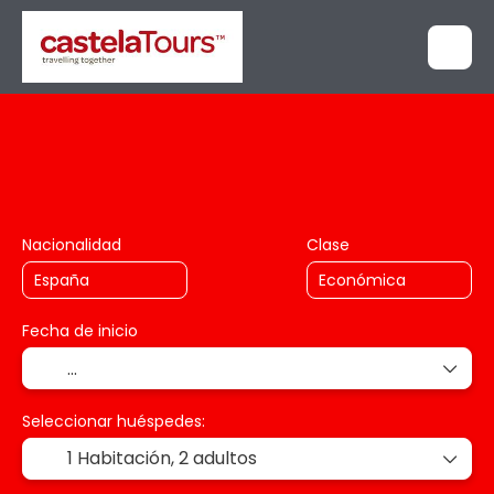
+
Tu Viaje a Medida
Circuitos
Transporte+Hotel
Nacionalidad
Clase
Fecha de inicio
Seleccionar huéspedes:
1 Habitación,
2 adultos