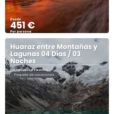
Desde
451 €
Por persona
Ver
Huaraz entre Montañas y
Lagunas 04 Días / 03
Noches
1 DESTINOS
3 NOCHES
Paquete de vacaciones