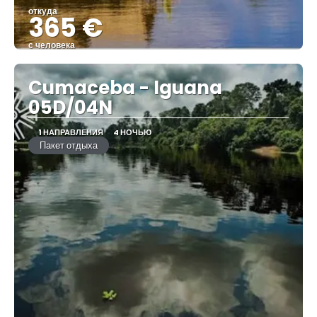
откуда
365 €
с человека
Видеть
Cumaceba - Iguana
05D/04N
1 НАПРАВЛЕНИЯ
4 НОЧЬЮ
Пакет отдыха