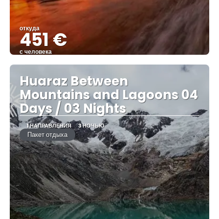
откуда
451 €
с человека
Видеть
Huaraz Between
Mountains and Lagoons 04
Days / 03 Nights
1 НАПРАВЛЕНИЯ
3 НОЧЬЮ
Пакет отдыха