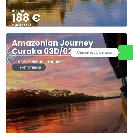
откуда
188 €
с человека
Видеть
Amazonian Journey
Curaka 03D/02N
Свяжитесь с нами
1 НАПРАВЛЕНИЯ
1 НОЧЬЮ
Пакет отдыха