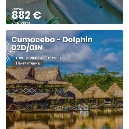
откуда
882 €
с человека
Видеть
Cumaceba - Dolphin
02D/01N
1 НАПРАВЛЕНИЯ
1 НОЧЬЮ
Пакет отдыха