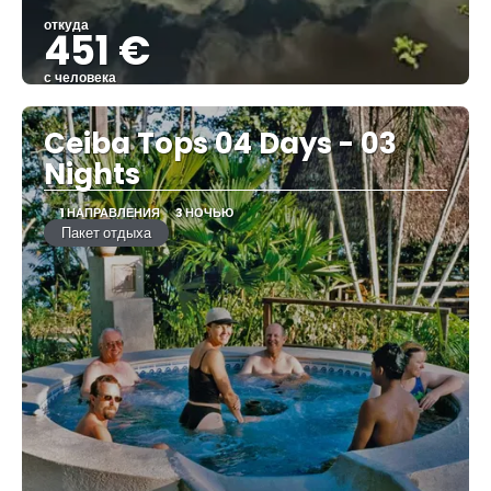
откуда
451 €
с человека
Видеть
Ceiba Tops 04 Days - 03
Nights
1 НАПРАВЛЕНИЯ
3 НОЧЬЮ
Пакет отдыха