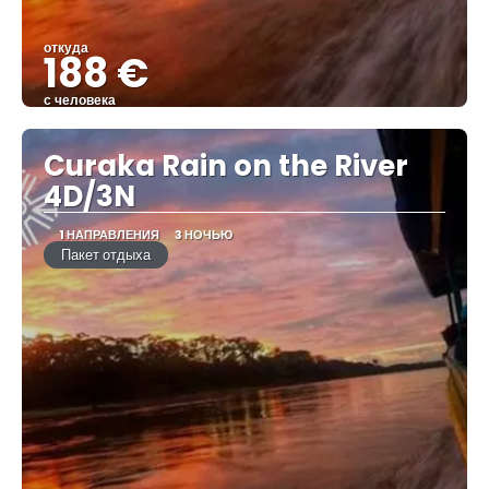
откуда
188 €
с человека
Видеть
Curaka Rain on the River
4D/3N
1 НАПРАВЛЕНИЯ
3 НОЧЬЮ
Пакет отдыха